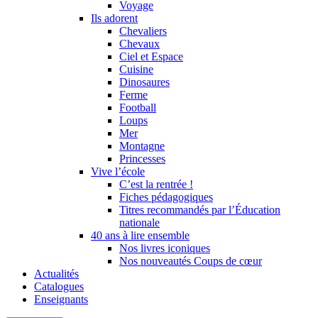
Voyage
Ils adorent
Chevaliers
Chevaux
Ciel et Espace
Cuisine
Dinosaures
Ferme
Football
Loups
Mer
Montagne
Princesses
Vive l’école
C’est la rentrée !
Fiches pédagogiques
Titres recommandés par l’Éducation
nationale
40 ans à lire ensemble
Nos livres iconiques
Nos nouveautés Coups de cœur
Actualités
Catalogues
Enseignants