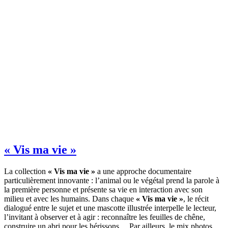
« Vis ma vie »
La collection
« Vis ma vie »
a une approche documentaire
particulièrement innovante : l’animal ou le végétal prend la parole à
la première personne et présente sa vie en interaction avec son
milieu et avec les humains. Dans chaque
« Vis ma vie »
, le récit
dialogué entre le sujet et une mascotte illustrée interpelle le lecteur,
l’invitant à observer et à agir : reconnaître les feuilles de chêne,
construire un abri pour les hérissons… Par ailleurs, le mix photos