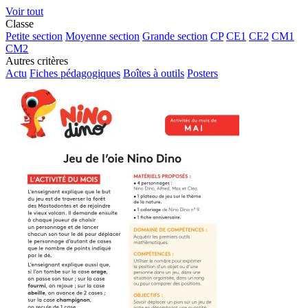
Voir tout
Classe
Petite section
Moyenne section
Grande section
CP
CE1
CE2
CM1
CM2
Autres critères
Actu
Fiches pédagogiques
Boîtes à outils
Posters