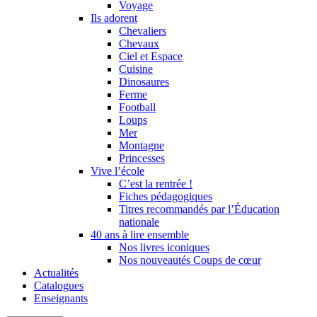
Voyage
Ils adorent
Chevaliers
Chevaux
Ciel et Espace
Cuisine
Dinosaures
Ferme
Football
Loups
Mer
Montagne
Princesses
Vive l’école
C’est la rentrée !
Fiches pédagogiques
Titres recommandés par l’Éducation
nationale
40 ans à lire ensemble
Nos livres iconiques
Nos nouveautés Coups de cœur
Actualités
Catalogues
Enseignants