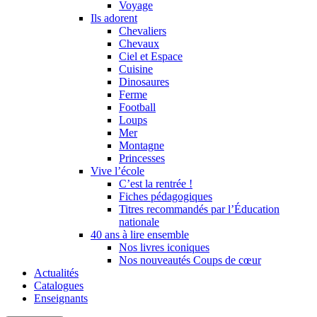
Voyage
Ils adorent
Chevaliers
Chevaux
Ciel et Espace
Cuisine
Dinosaures
Ferme
Football
Loups
Mer
Montagne
Princesses
Vive l’école
C’est la rentrée !
Fiches pédagogiques
Titres recommandés par l’Éducation
nationale
40 ans à lire ensemble
Nos livres iconiques
Nos nouveautés Coups de cœur
Actualités
Catalogues
Enseignants