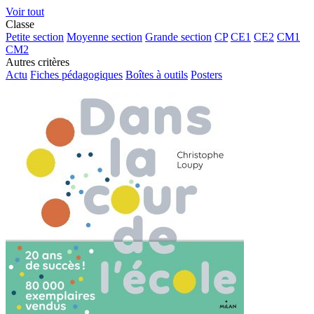
Voir tout
Classe
Petite section
Moyenne section
Grande section
CP
CE1
CE2
CM1
CM2
Autres critères
Actu
Fiches pédagogiques
Boîtes à outils
Posters