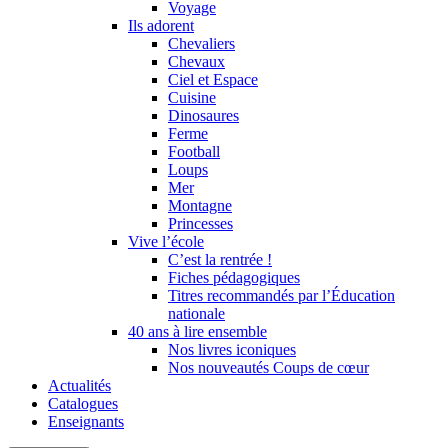
Voyage
Ils adorent
Chevaliers
Chevaux
Ciel et Espace
Cuisine
Dinosaures
Ferme
Football
Loups
Mer
Montagne
Princesses
Vive l’école
C’est la rentrée !
Fiches pédagogiques
Titres recommandés par l’Éducation
nationale
40 ans à lire ensemble
Nos livres iconiques
Nos nouveautés Coups de cœur
Actualités
Catalogues
Enseignants