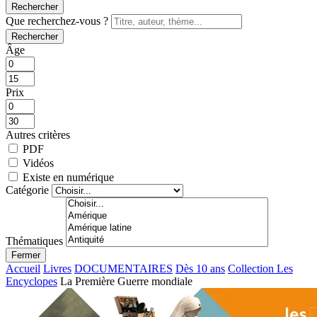
Rechercher
Que recherchez-vous ?
Rechercher
Âge
Prix
Autres critères
PDF
Vidéos
Existe en numérique
Catégorie
Thématiques
Fermer
Accueil
Livres
DOCUMENTAIRES
Dès 10 ans
Collection Les
Encyclopes
La Première Guerre mondiale