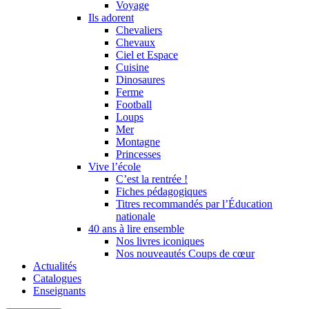
Voyage
Ils adorent
Chevaliers
Chevaux
Ciel et Espace
Cuisine
Dinosaures
Ferme
Football
Loups
Mer
Montagne
Princesses
Vive l’école
C’est la rentrée !
Fiches pédagogiques
Titres recommandés par l’Éducation
nationale
40 ans à lire ensemble
Nos livres iconiques
Nos nouveautés Coups de cœur
Actualités
Catalogues
Enseignants