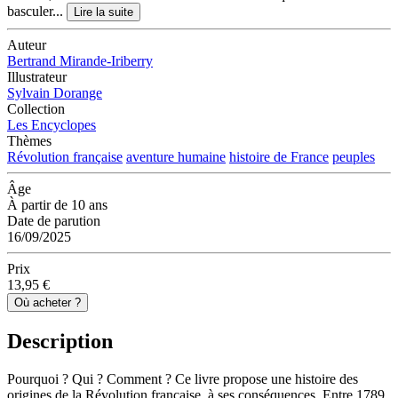
basculer...
Lire la suite
Auteur
Bertrand Mirande-Iriberry
Illustrateur
Sylvain Dorange
Collection
Les Encyclopes
Thèmes
Révolution française
aventure humaine
histoire de France
peuples
Âge
À partir de 10 ans
Date de parution
16/09/2025
Prix
13,95 €
Où acheter ?
Description
Pourquoi ? Qui ? Comment ? Ce livre propose une histoire des
origines de la Révolution française, à ses conséquences. Entre 1789