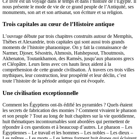
Ce livre est un voyage dans le temps et dans l’histoire de l’Égypte. Il
nous présente le mode de vie de ce grand peuple de l’Antiquité, ses
monuments, son art et son artisanat, son écriture et sa religion.
Trois capitales au cœur de l’Histoire antique
L’ouvrage débute par trois chapitres construits autour de Memphis,
Thèbes et Alexandrie, trois capitales qui sont aussi trois grands
moments de l’histoire pharaonique. On y fait la connaissance de
Narmer, Djoser, Sésostris, Ahmosis, Hatshepsout, Thoutmosis,
Akhenaton, Toutankhamon, des Ramsès, jusqu’aux pharaons grecs
et Cléopâtre. Leurs liens avec ces hauts lieux aident à la
compréhension de cette grande civilisation. À travers ces trois villes
mythiques, leur construction, leur prospérité et leur déclin, c’est
toute l’histoire de la période antique qui est évoquée.
Une civilisation exceptionnelle
Comment les Égyptiens ont-ils édifié les pyramides ? Quels étaient
les secrets de fabrication des momies ? Comment vivaient le pharaon
et son peuple ? Tout au long de huit chapitres sur la vie quotidienne,
huit thématiques incontournables sont abordées qui permettent de
répondre à ces questions et à beaucoup d’autres. Le pharaon – Les
Égyptiennes – Le travail et les hommes – Les nobles – Les dieux –
Les prêtres – Les morts – Les lettres forment huit étapes qui éclairent