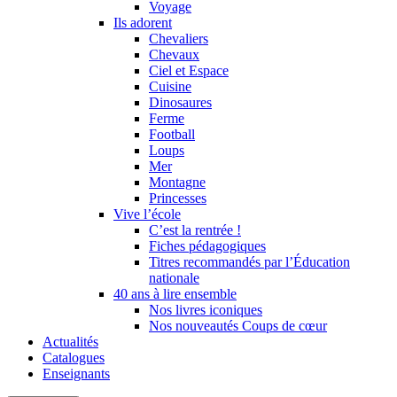
Voyage
Ils adorent
Chevaliers
Chevaux
Ciel et Espace
Cuisine
Dinosaures
Ferme
Football
Loups
Mer
Montagne
Princesses
Vive l’école
C’est la rentrée !
Fiches pédagogiques
Titres recommandés par l’Éducation
nationale
40 ans à lire ensemble
Nos livres iconiques
Nos nouveautés Coups de cœur
Actualités
Catalogues
Enseignants