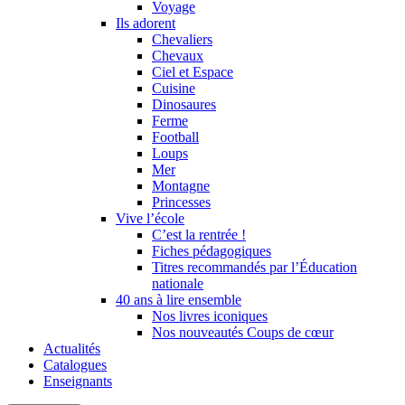
Voyage
Ils adorent
Chevaliers
Chevaux
Ciel et Espace
Cuisine
Dinosaures
Ferme
Football
Loups
Mer
Montagne
Princesses
Vive l’école
C’est la rentrée !
Fiches pédagogiques
Titres recommandés par l’Éducation
nationale
40 ans à lire ensemble
Nos livres iconiques
Nos nouveautés Coups de cœur
Actualités
Catalogues
Enseignants