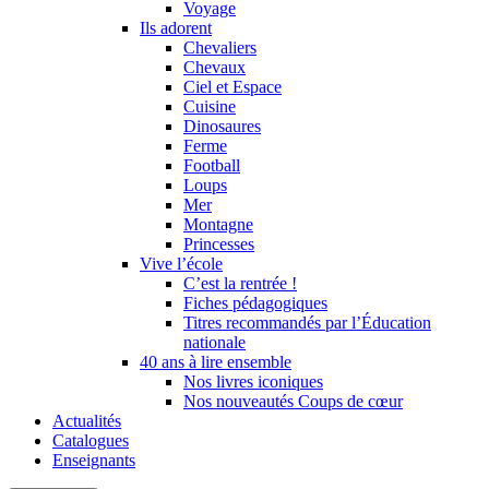
Voyage
Ils adorent
Chevaliers
Chevaux
Ciel et Espace
Cuisine
Dinosaures
Ferme
Football
Loups
Mer
Montagne
Princesses
Vive l’école
C’est la rentrée !
Fiches pédagogiques
Titres recommandés par l’Éducation
nationale
40 ans à lire ensemble
Nos livres iconiques
Nos nouveautés Coups de cœur
Actualités
Catalogues
Enseignants