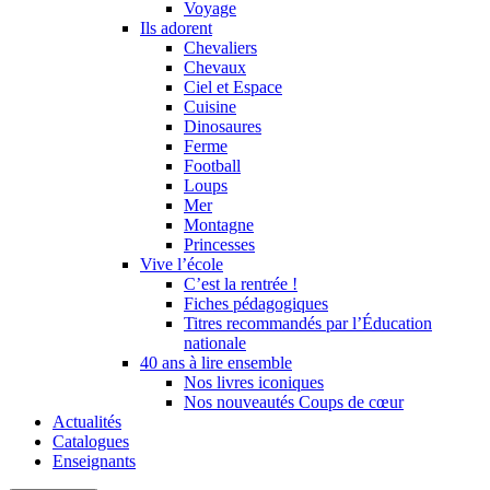
Voyage
Ils adorent
Chevaliers
Chevaux
Ciel et Espace
Cuisine
Dinosaures
Ferme
Football
Loups
Mer
Montagne
Princesses
Vive l’école
C’est la rentrée !
Fiches pédagogiques
Titres recommandés par l’Éducation
nationale
40 ans à lire ensemble
Nos livres iconiques
Nos nouveautés Coups de cœur
Actualités
Catalogues
Enseignants