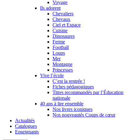
Voyage
Ils adorent
Chevaliers
Chevaux
Ciel et Espace
Cuisine
Dinosaures
Ferme
Football
Loups
Mer
Montagne
Princesses
Vive l’école
C’est la rentrée !
Fiches pédagogiques
Titres recommandés par l’Éducation
nationale
40 ans à lire ensemble
Nos livres iconiques
Nos nouveautés Coups de cœur
Actualités
Catalogues
Enseignants