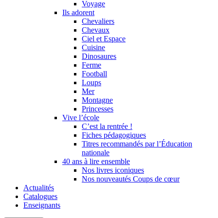
Voyage
Ils adorent
Chevaliers
Chevaux
Ciel et Espace
Cuisine
Dinosaures
Ferme
Football
Loups
Mer
Montagne
Princesses
Vive l’école
C’est la rentrée !
Fiches pédagogiques
Titres recommandés par l’Éducation
nationale
40 ans à lire ensemble
Nos livres iconiques
Nos nouveautés Coups de cœur
Actualités
Catalogues
Enseignants