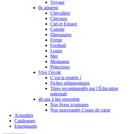
Voyage
Ils adorent
Chevaliers
Chevaux
Ciel et Espace
Cuisine
Dinosaures
Ferme
Football
Loups
Mer
Montagne
Princesses
Vive l’école
C’est la rentrée !
Fiches pédagogiques
Titres recommandés par l’Éducation
nationale
40 ans à lire ensemble
Nos livres iconiques
Nos nouveautés Coups de cœur
Actualités
Catalogues
Enseignants