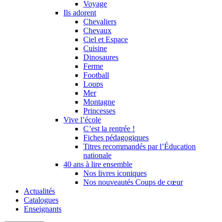
Voyage
Ils adorent
Chevaliers
Chevaux
Ciel et Espace
Cuisine
Dinosaures
Ferme
Football
Loups
Mer
Montagne
Princesses
Vive l’école
C’est la rentrée !
Fiches pédagogiques
Titres recommandés par l’Éducation
nationale
40 ans à lire ensemble
Nos livres iconiques
Nos nouveautés Coups de cœur
Actualités
Catalogues
Enseignants