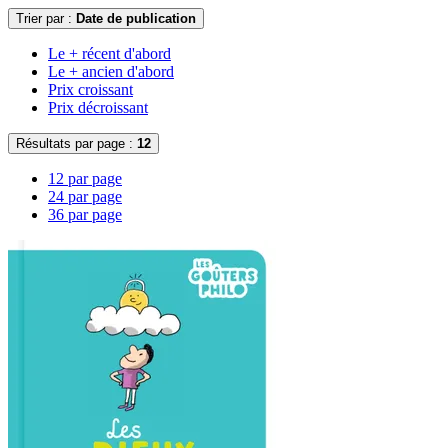
Trier par :
Date de publication
Le + récent d'abord
Le + ancien d'abord
Prix croissant
Prix décroissant
Résultats par page :
12
12 par page
24 par page
36 par page