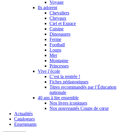
Voyage
Ils adorent
Chevaliers
Chevaux
Ciel et Espace
Cuisine
Dinosaures
Ferme
Football
Loups
Mer
Montagne
Princesses
Vive l’école
C’est la rentrée !
Fiches pédagogiques
Titres recommandés par l’Éducation
nationale
40 ans à lire ensemble
Nos livres iconiques
Nos nouveautés Coups de cœur
Actualités
Catalogues
Enseignants