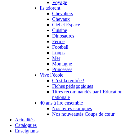
Voyage
Ils adorent
Chevaliers
Chevaux
Ciel et Espace
Cuisine
Dinosaures
Ferme
Football
Loups
Mer
Montagne
Princesses
Vive l’école
C’est la rentrée !
Fiches pédagogiques
Titres recommandés par l’Éducation
nationale
40 ans à lire ensemble
Nos livres iconiques
Nos nouveautés Coups de cœur
Actualités
Catalogues
Enseignants