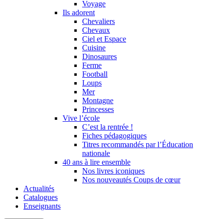
Voyage
Ils adorent
Chevaliers
Chevaux
Ciel et Espace
Cuisine
Dinosaures
Ferme
Football
Loups
Mer
Montagne
Princesses
Vive l’école
C’est la rentrée !
Fiches pédagogiques
Titres recommandés par l’Éducation
nationale
40 ans à lire ensemble
Nos livres iconiques
Nos nouveautés Coups de cœur
Actualités
Catalogues
Enseignants