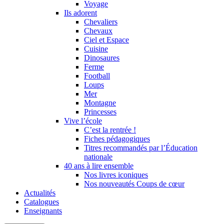
Voyage
Ils adorent
Chevaliers
Chevaux
Ciel et Espace
Cuisine
Dinosaures
Ferme
Football
Loups
Mer
Montagne
Princesses
Vive l’école
C’est la rentrée !
Fiches pédagogiques
Titres recommandés par l’Éducation
nationale
40 ans à lire ensemble
Nos livres iconiques
Nos nouveautés Coups de cœur
Actualités
Catalogues
Enseignants