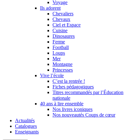
Voyage
Ils adorent
Chevaliers
Chevaux
Ciel et Espace
Cuisine
Dinosaures
Ferme
Football
Loups
Mer
Montagne
Princesses
Vive l’école
C’est la rentrée !
Fiches pédagogiques
Titres recommandés par l’Éducation
nationale
40 ans à lire ensemble
Nos livres iconiques
Nos nouveautés Coups de cœur
Actualités
Catalogues
Enseignants