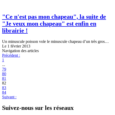
"Ce n'est pas mon chapeau", la suite de
"Je veux mon chapeau" est enfin en
librairie !
Un minuscule poisson vole le minuscule chapeau d’un très gros…
Le 1 février 2013
Navigation des articles
Précédent :
1
...
79
80
81
82
83
84
Suivant :
Suivez-nous sur les réseaux