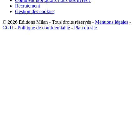
Comment fabriquons-nous nos livres ?
Recrutement
Gestion des cookies
© 2026
Editions Milan
-
Tous droits réservés
-
Mentions légales
-
CGU
-
Politique de confidentialité
-
Plan du site