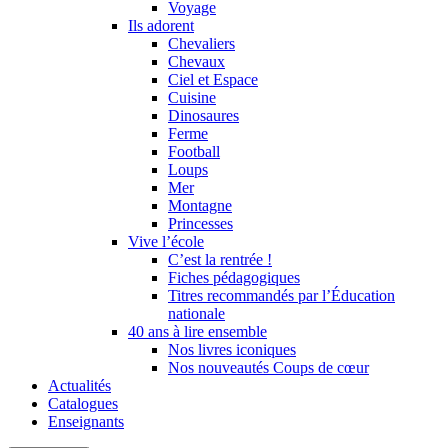
Voyage
Ils adorent
Chevaliers
Chevaux
Ciel et Espace
Cuisine
Dinosaures
Ferme
Football
Loups
Mer
Montagne
Princesses
Vive l’école
C’est la rentrée !
Fiches pédagogiques
Titres recommandés par l’Éducation
nationale
40 ans à lire ensemble
Nos livres iconiques
Nos nouveautés Coups de cœur
Actualités
Catalogues
Enseignants