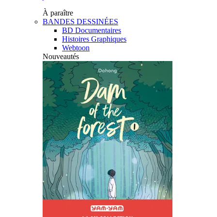
À paraître
BANDES DESSINÉES
BD Documentaires
Histoires Graphiques
Webtoon
Nouveautés