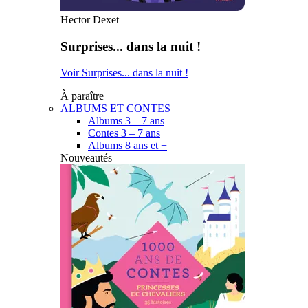
Hector Dexet
Surprises... dans la nuit !
Voir Surprises... dans la nuit !
À paraître
ALBUMS ET CONTES
Albums 3 – 7 ans
Contes 3 – 7 ans
Albums 8 ans et +
Nouveautés