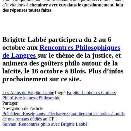
d’invitations à
cheminer avec eux dans le questionnement, loin
des réponses toutes faites
.
Brigitte Labbé participera du 2 au 6
octobre aux
Rencontres Philosophiques
de Langres
sur le thème de la justice, et
animera des goûters philo autour de la
laïcité, le 16 octobre à Blois.
Plus d’infos
prochainement sur ce site.
Les Actus de Brigitte Labbé
Taggé
Brigitte Labbé
Les Goûters
Philo
Livre jeunesse
Philosophie
Partager
Navigation de l’article
Précédent :
Enseignants, téléchargez gratuitement les boîtes à outils
de nos romans dédiés au CP !
Suivant :
Rencontres philo avec Brigitte Labbé