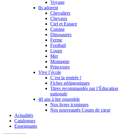
Voyage
Ils adorent
Chevaliers
Chevaux
Ciel et Espace
Cuisine
Dinosaures
Ferme
Football
Loups
Mer
Montagne
Princesses
Vive l’école
C’est la rentrée !
Fiches pédagogiques
Titres recommandés par l’Éducation
nationale
40 ans à lire ensemble
Nos livres iconiques
Nos nouveautés Coups de cœur
Actualités
Catalogues
Enseignants