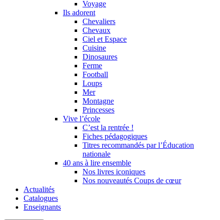
Voyage
Ils adorent
Chevaliers
Chevaux
Ciel et Espace
Cuisine
Dinosaures
Ferme
Football
Loups
Mer
Montagne
Princesses
Vive l’école
C’est la rentrée !
Fiches pédagogiques
Titres recommandés par l’Éducation
nationale
40 ans à lire ensemble
Nos livres iconiques
Nos nouveautés Coups de cœur
Actualités
Catalogues
Enseignants