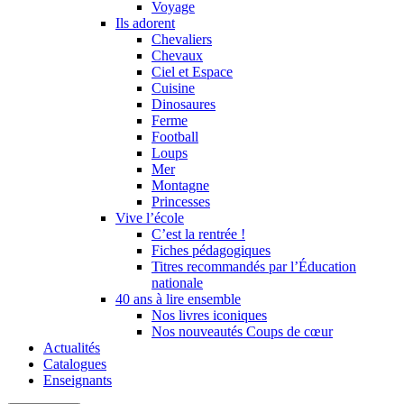
Voyage
Ils adorent
Chevaliers
Chevaux
Ciel et Espace
Cuisine
Dinosaures
Ferme
Football
Loups
Mer
Montagne
Princesses
Vive l’école
C’est la rentrée !
Fiches pédagogiques
Titres recommandés par l’Éducation
nationale
40 ans à lire ensemble
Nos livres iconiques
Nos nouveautés Coups de cœur
Actualités
Catalogues
Enseignants