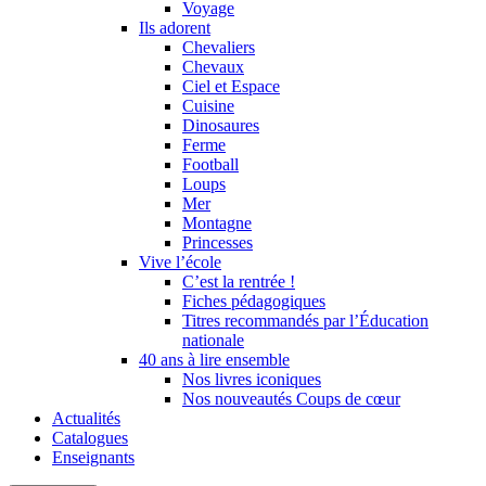
Voyage
Ils adorent
Chevaliers
Chevaux
Ciel et Espace
Cuisine
Dinosaures
Ferme
Football
Loups
Mer
Montagne
Princesses
Vive l’école
C’est la rentrée !
Fiches pédagogiques
Titres recommandés par l’Éducation
nationale
40 ans à lire ensemble
Nos livres iconiques
Nos nouveautés Coups de cœur
Actualités
Catalogues
Enseignants