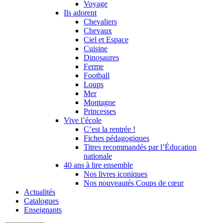
Voyage
Ils adorent
Chevaliers
Chevaux
Ciel et Espace
Cuisine
Dinosaures
Ferme
Football
Loups
Mer
Montagne
Princesses
Vive l’école
C’est la rentrée !
Fiches pédagogiques
Titres recommandés par l’Éducation
nationale
40 ans à lire ensemble
Nos livres iconiques
Nos nouveautés Coups de cœur
Actualités
Catalogues
Enseignants