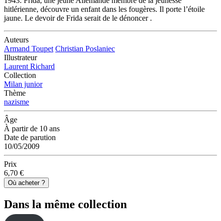
1943. Frida, une jeune Allemande membre de la jeunesse
hitlérienne, découvre un enfant dans les fougères. Il porte l’étoile
jaune. Le devoir de Frida serait de le dénoncer .
Auteurs
Armand Toupet
Christian Poslaniec
Illustrateur
Laurent Richard
Collection
Milan junior
Thème
nazisme
Âge
À partir de 10 ans
Date de parution
10/05/2009
Prix
6,70 €
Où acheter ?
Dans la même collection