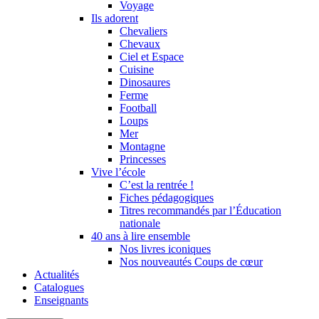
Voyage
Ils adorent
Chevaliers
Chevaux
Ciel et Espace
Cuisine
Dinosaures
Ferme
Football
Loups
Mer
Montagne
Princesses
Vive l’école
C’est la rentrée !
Fiches pédagogiques
Titres recommandés par l’Éducation
nationale
40 ans à lire ensemble
Nos livres iconiques
Nos nouveautés Coups de cœur
Actualités
Catalogues
Enseignants