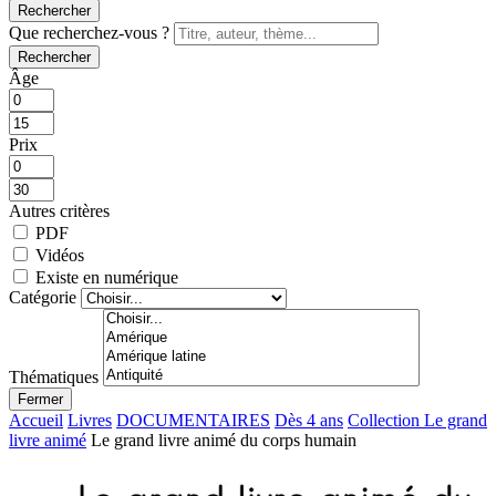
Rechercher
Que recherchez-vous ?
Rechercher
Âge
Prix
Autres critères
PDF
Vidéos
Existe en numérique
Catégorie
Thématiques
Fermer
Accueil
Livres
DOCUMENTAIRES
Dès 4 ans
Collection Le grand
livre animé
Le grand livre animé du corps humain