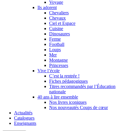
Voyage
Ils adorent
Chevaliers
Chevaux
Ciel et Espace
Cuisine
Dinosaures
Ferme
Football
Loups
Mer
Montagne
Princesses
Vive l’école
C’est la rentrée !
Fiches pédagogiques
Titres recommandés par l’Éducation
nationale
40 ans à lire ensemble
Nos livres iconiques
Nos nouveautés Coups de cœur
Actualités
Catalogues
Enseignants