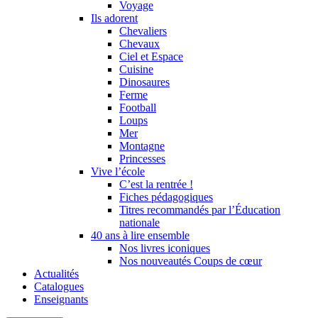
Voyage
Ils adorent
Chevaliers
Chevaux
Ciel et Espace
Cuisine
Dinosaures
Ferme
Football
Loups
Mer
Montagne
Princesses
Vive l’école
C’est la rentrée !
Fiches pédagogiques
Titres recommandés par l’Éducation
nationale
40 ans à lire ensemble
Nos livres iconiques
Nos nouveautés Coups de cœur
Actualités
Catalogues
Enseignants