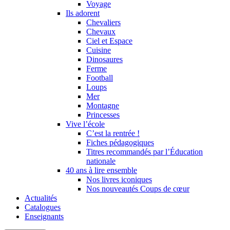
Voyage
Ils adorent
Chevaliers
Chevaux
Ciel et Espace
Cuisine
Dinosaures
Ferme
Football
Loups
Mer
Montagne
Princesses
Vive l’école
C’est la rentrée !
Fiches pédagogiques
Titres recommandés par l’Éducation
nationale
40 ans à lire ensemble
Nos livres iconiques
Nos nouveautés Coups de cœur
Actualités
Catalogues
Enseignants