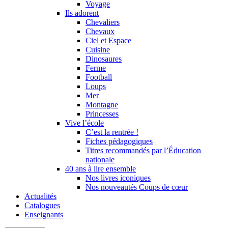
Voyage
Ils adorent
Chevaliers
Chevaux
Ciel et Espace
Cuisine
Dinosaures
Ferme
Football
Loups
Mer
Montagne
Princesses
Vive l’école
C’est la rentrée !
Fiches pédagogiques
Titres recommandés par l’Éducation
nationale
40 ans à lire ensemble
Nos livres iconiques
Nos nouveautés Coups de cœur
Actualités
Catalogues
Enseignants