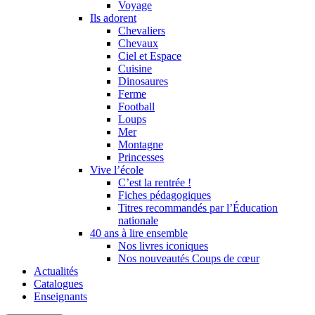
Voyage
Ils adorent
Chevaliers
Chevaux
Ciel et Espace
Cuisine
Dinosaures
Ferme
Football
Loups
Mer
Montagne
Princesses
Vive l’école
C’est la rentrée !
Fiches pédagogiques
Titres recommandés par l’Éducation
nationale
40 ans à lire ensemble
Nos livres iconiques
Nos nouveautés Coups de cœur
Actualités
Catalogues
Enseignants