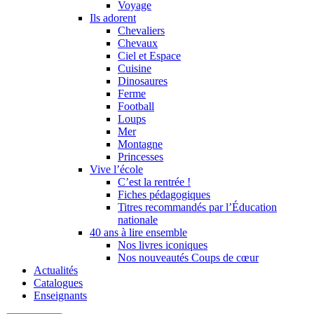
Voyage
Ils adorent
Chevaliers
Chevaux
Ciel et Espace
Cuisine
Dinosaures
Ferme
Football
Loups
Mer
Montagne
Princesses
Vive l’école
C’est la rentrée !
Fiches pédagogiques
Titres recommandés par l’Éducation
nationale
40 ans à lire ensemble
Nos livres iconiques
Nos nouveautés Coups de cœur
Actualités
Catalogues
Enseignants