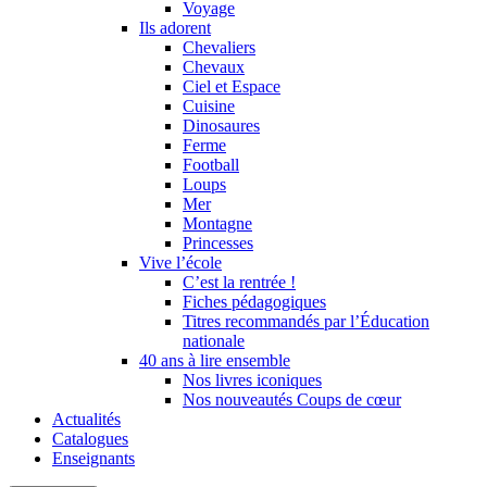
Voyage
Ils adorent
Chevaliers
Chevaux
Ciel et Espace
Cuisine
Dinosaures
Ferme
Football
Loups
Mer
Montagne
Princesses
Vive l’école
C’est la rentrée !
Fiches pédagogiques
Titres recommandés par l’Éducation
nationale
40 ans à lire ensemble
Nos livres iconiques
Nos nouveautés Coups de cœur
Actualités
Catalogues
Enseignants